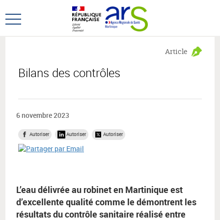
Aller
Aller
au
au
Ouvrir
menu
contenu
le
principal,
menu
Article
principal
Bilans des contrôles
6 novembre 2023
Autoriser
Autoriser
Autoriser
L’eau délivrée au robinet en Martinique est
d’excellente qualité comme le démontrent les
résultats du contrôle sanitaire réalisé entre