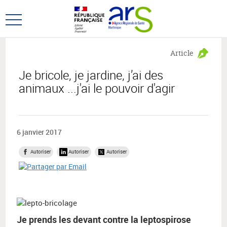
Aller
Aller
au
au
Ouvrir
menu
contenu
le
principal,
menu
Article
principal
Je bricole, je jardine, j’ai des
animaux ...j'ai le pouvoir d'agir
6 janvier 2017
Autoriser
Autoriser
Autoriser
Je prends les devant contre la leptospirose