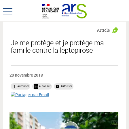
Aller
Aller
au
au
Ouvrir
menu
contenu
le
principal,
menu
Article
principal
Je me protège et je protège ma
famille contre la leptopirose
29 novembre 2018
Autoriser
Autoriser
Autoriser