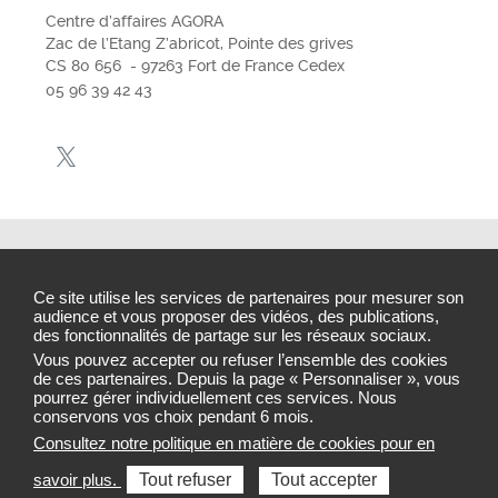
Centre d’affaires AGORA
Zac de l’Etang Z’abricot, Pointe des grives
CS 80 656 - 97263 Fort de France Cedex
05 96 39 42 43
Mentions légales
Ce site utilise les services de partenaires pour mesurer son
audience et vous proposer des vidéos, des publications,
Plan du site
des fonctionnalités de partage sur les réseaux sociaux.
Gestion des cookies
Vous pouvez accepter ou refuser l’ensemble des cookies
de ces partenaires. Depuis la page « Personnaliser », vous
pourrez gérer individuellement ces services. Nous
conservons vos choix pendant 6 mois.
Consultez notre politique en matière de cookies pour en
Sélectionnez une région pour accéder au site de votre
savoir plus.
Tout refuser
Tout accepter
Agence régionale de santé