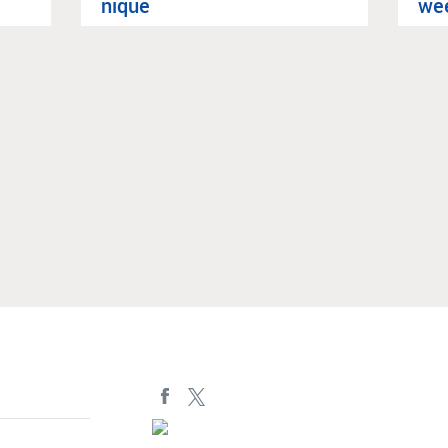
nique
wee
Article suivant