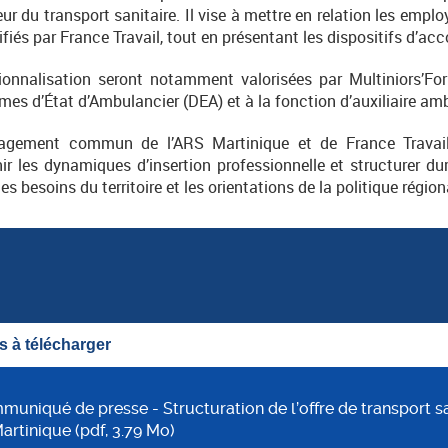
ur du transport sanitaire. Il vise à mettre en relation les empl
tifiés par France Travail, tout en présentant les dispositifs d’
ionnalisation seront notamment valorisées par Multiniors’F
ômes d’État d’Ambulancier (DEA) et à la fonction d’auxiliaire am
’engagement commun de l’ARS Martinique et de France Travai
r les dynamiques d’insertion professionnelle et structurer dur
es besoins du territoire et les orientations de la politique région
 à télécharger
uniqué de presse - Structuration de l’offre de transport sa
artinique (pdf, 3.79 Mo)