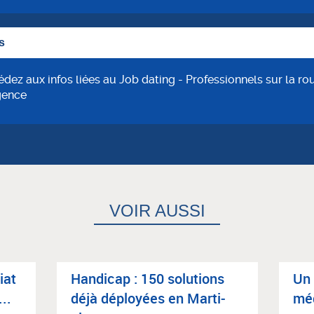
s
dez aux infos liées au Job dating - Professionnels sur la ro
gence
VOIR AUSSI
riat
Han­di­cap : 150 solu­tions
Un 
..
déjà déployées en Mar­ti­
méd