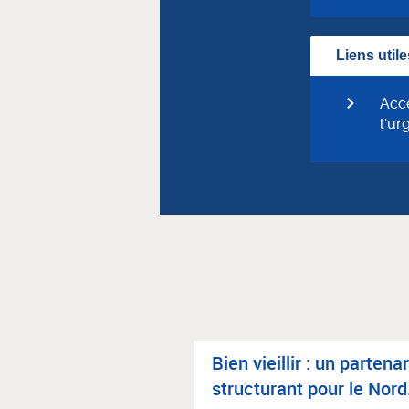
Liens utile
Accé
l'ur
T BRON­CHIO­LITE
Bien vieillir : un par­te­na­
vigi­lants !
struc­tu­rant pour le Nord.